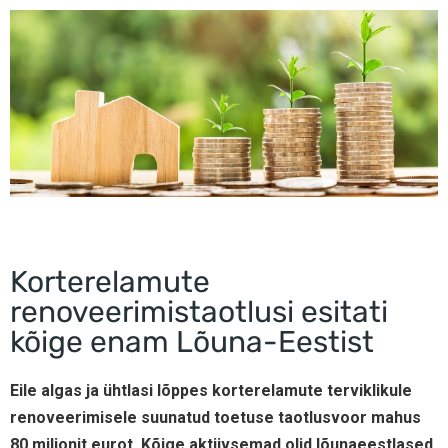
Korterelamute
renoveerimistaotlusi esitati
kõige enam Lõuna-Eestist
Eile algas ja ühtlasi lõppes korterelamute terviklikule
renoveerimisele suunatud toetuse taotlusvoor mahus
80 miljonit eurot. Kõige aktiivsemad olid lõunaeestlased,