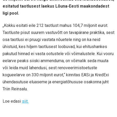
esitatud taotlusest laekus Lõuna-Eesti maakondadest
ligi pool.
„Kokku esitati eile 212 taotlust mahus 104,7 miljonit eurot.
Taotluste pisut suurem vastuvõtt on tavapärane praktika, sest
osa taotlusi ei pruugi vastata nõuetele ning on ka neid
ühistuid, kes hiljem taotlusest loobuvad, kui ehitushankes
pakutud hinnad ei vasta ootustele või võimalustele. Kui vooru
eelarve peaks siiski ammenduma, on võimalik seda muuta
või leida muid lahendusi, sest renoveerimistoetuste
kogueelarve on 330 miljonit eurot,“ kinnitas EASi ja KredExi
ühendasutuse eluaseme ja energiatõhususe osakonna juht
Triin Reinsalu.
Loe edasi
siit.